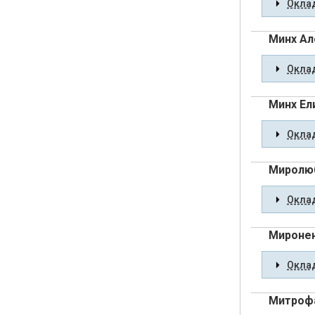
Оклад
Минх Ал
Оклад
Минх Ел
Оклад
Миролюб
Оклад
Миронен
Оклад
Митрофа