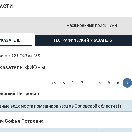
ЛАСТИ
Расширенный поиск
А-Я
УКАЗАТЕЛЬ
ГЕОГРАФИЧЕСКИЙ УКАЗАТЕЛЬ
иска: 121-140 из 188
казатель. ФИО - м
<<
<
1
2
..
4
5
6
7
асилий Петрович
ные ведомости помещиков уездов Орловской области (1)
ч Софья Петровна