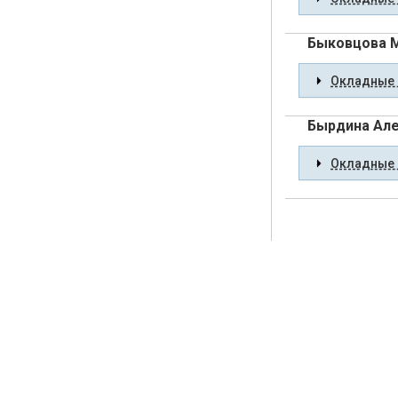
Быковцова 
Окладные 
Бырдина Але
Окладные 