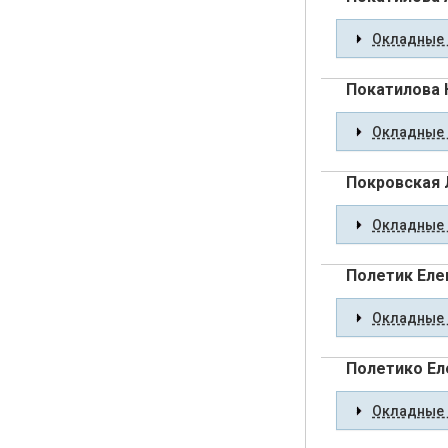
Окладные 
Покатилова
Окладные 
Покровская 
Окладные 
Полетик Еле
Окладные 
Полетико Ел
Окладные 