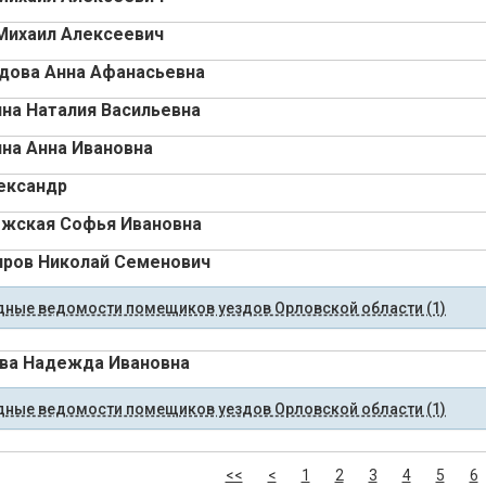
Михаил Алексеевич
дова Анна Афанасьевна
на Наталия Васильевна
на Анна Ивановна
ександр
жская Софья Ивановна
ров Николай Семенович
ные ведомости помещиков уездов Орловской области (1)
ва Надежда Ивановна
ные ведомости помещиков уездов Орловской области (1)
<<
<
1
2
3
4
5
6