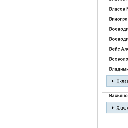
Власов 
Виногра
Воеводи
Воеводи
Вейс Ал
Всеволо
Владими
Оклад
Васьяно
Оклад