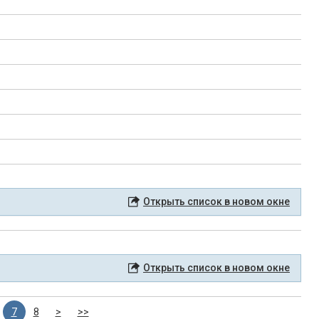
Открыть список в новом окне
Открыть список в новом окне
7
8
>
>>