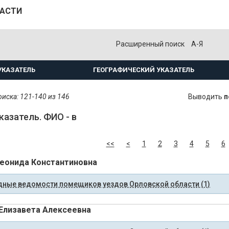
ЛАСТИ
Расширенный поиск
А-Я
УКАЗАТЕЛЬ
ГЕОГРАФИЧЕСКИЙ УКАЗАТЕЛЬ
иска: 121-140 из 146
Выводить
п
казатель. ФИО - в
<<
<
1
2
3
4
5
6
еонида Константиновна
ные ведомости помещиков уездов Орловской области (1)
Елизавета Алексеевна