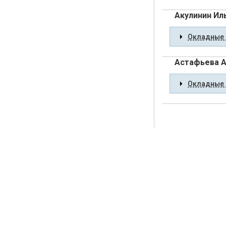
Акулинин Ил
Окладные 
Астафьева А
Окладные 