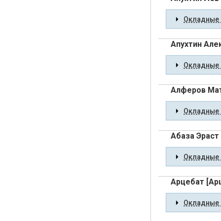
Окладные 
Апухтин Але
Окладные 
Алферов Ма
Окладные 
Абаза Эраст
Окладные 
Арцебат [Ар
Окладные 