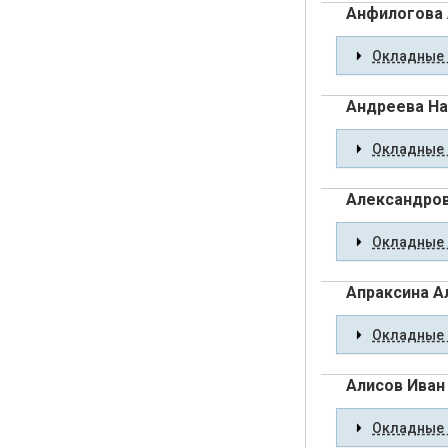
Анфилогова 
Окладные 
Андреева На
Окладные 
Александров
Окладные 
Апраксина А
Окладные 
Алисов Иван
Окладные 