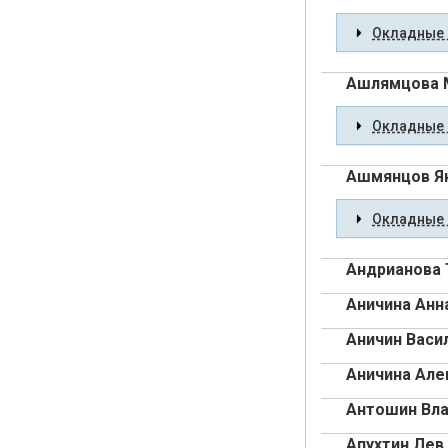
Окладные 
Ашлямцова 
Окладные 
Ашмянцов Я
Окладные 
Андрианова 
Аничина Анн
Аничин Васи
Аничина Але
Антошин Вл
Апухтин Лев