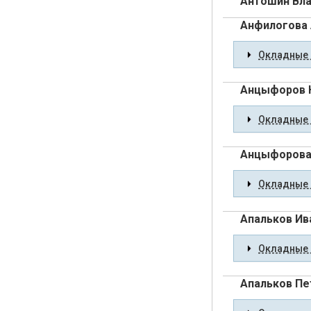
Антошин Вл
Анфилогова 
Окладные 
Анцыфоров 
Окладные 
Анцыфорова
Окладные 
Апальков Ив
Окладные 
Апальков Пе